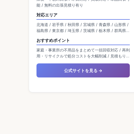
能 / 無料の出張見積り有り
対応エリア
北海道 / 岩手県 / 秋田県 / 宮城県 / 青森県 / 山形県 /
福島県 / 東京都 / 埼玉県 / 茨城県 / 栃木県 / 群馬県 /
神奈川県 / 千葉県 / 新潟県 / 富山県 / 石川県 / 福井県
おすすめポイント
/ 山梨県 / 長野県 / 岐阜県 / 静岡県 / 愛知県 / 大阪府
/ 京都府 / 滋賀県 / 兵庫県 / 奈良県 / 三重県 / 和歌山
家庭・事業所の不用品をまとめて一括回収対応 / 再利
県 / 岡山県 / 広島県 / 島根県 / 鳥取県 / 山口県 / 香川
用・リサイクルで処分コストを大幅削減 / 見積もり後
県 / 愛媛県 / 高知県 / 徳島県 / 熊本県 / 宮崎県 / 佐賀
の追加料金なしで安心明朗会計
県 / 福岡県 / 鹿児島県 / 沖縄県 / 大分県 / 長崎県
公式サイトを見る →