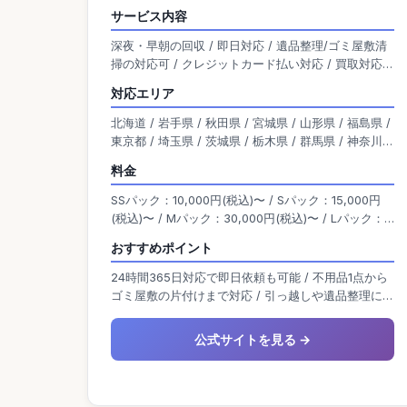
時間365日受付・即日対応が可能です。 見積も
サービス内容
り・出張費・深夜割増が無料で、追加料金の心配
深夜・早朝の回収 / 即日対応 / 遺品整理/ゴミ屋敷清
もありません。 柔軟なサービス体制が整ってお
掃の対応可 / クレジットカード払い対応 / 買取対応 /
り、引っ越しや遺品整理、急な片付けなどにも迅
単品回収可能 / 無料の出張見積り有り
速に対応しています。
対応エリア
北海道 / 岩手県 / 秋田県 / 宮城県 / 山形県 / 福島県 /
東京都 / 埼玉県 / 茨城県 / 栃木県 / 群馬県 / 神奈川県
/ 千葉県 / 新潟県 / 富山県 / 石川県 / 福井県 / 山梨県
料金
/ 長野県 / 岐阜県 / 静岡県 / 愛知県 / 大阪府 / 京都府
/ 滋賀県 / 兵庫県 / 奈良県 / 三重県 / 和歌山県 / 岡山
SSパック：10,000円(税込)〜 / Sパック：15,000円
県 / 広島県 / 島根県 / 鳥取県 / 山口県 / 香川県 / 愛媛
(税込)〜 / Mパック：30,000円(税込)〜 / Lパック：
県 / 高知県 / 徳島県 / 熊本県 / 宮崎県 / 佐賀県 / 福岡
70,000円(税込)〜 / LLパック：150,000円(税込)〜 /
おすすめポイント
県 / 鹿児島県 / 沖縄県 / 大分県 / 長崎県
3Lパック：お見積り・要相談
24時間365日対応で即日依頼も可能 / 不用品1点から
ゴミ屋敷の片付けまで対応 / 引っ越しや遺品整理にも
柔軟に対応
公式サイトを見る →