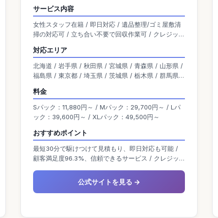
で、事前見積もり無料、追加費用なし、出張費無
サービス内容
料、キャンセル無料などのサービスが特徴です。
女性スタッフ在籍 / 即日対応 / 遺品整理/ゴミ屋敷清
また、買取も同時に行い、プライバシー保護や高
掃の対応可 / 立ち合い不要で回収作業可 / クレジット
い顧客満足度を誇っています。 自社の買取ノウハ
カード払い対応 / 買取対応 / 単品回収可能 / 無料の出
ウを生かし、買取おすすめ比較の窓口の運営も行
対応エリア
張見積り有り
っています。 奈良県の方は、出張買取の窓口｜リ
北海道 / 岩手県 / 秋田県 / 宮城県 / 青森県 / 山形県 /
サイクルショップが高価買取をご覧ください。
福島県 / 東京都 / 埼玉県 / 茨城県 / 栃木県 / 群馬県 /
神奈川県 / 千葉県 / 新潟県 / 富山県 / 石川県 / 福井県
料金
/ 山梨県 / 長野県 / 岐阜県 / 静岡県 / 愛知県 / 大阪府
/ 京都府 / 滋賀県 / 兵庫県 / 奈良県 / 三重県 / 和歌山
Sパック：11,880円～ / Mパック：29,700円～ / Lパ
県 / 岡山県 / 広島県 / 島根県 / 鳥取県 / 山口県 / 香川
ック：39,600円～ / XLパック：49,500円～
県 / 愛媛県 / 高知県 / 徳島県 / 熊本県 / 宮崎県 / 佐賀
おすすめポイント
県 / 福岡県 / 鹿児島県 / 沖縄県 / 大分県 / 長崎県
最短30分で駆けつけて見積もり、即日対応も可能 /
顧客満足度96.3%、信頼できるサービス / クレジッ
トカード、現金、電子マネー、振込
公式サイトを見る →