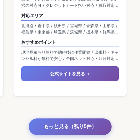
掃の対応可 / クレジットカード払い対応 / 買取対応 /
広く請け負います。
単品回収可能 / 無料の出張見積り有り
対応エリア
北海道 / 岩手県 / 秋田県 / 宮城県 / 青森県 / 山形県 /
福島県 / 東京都 / 埼玉県 / 茨城県 / 栃木県 / 群馬県 /
神奈川県 / 千葉県 / 新潟県 / 富山県 / 石川県 / 福井県
おすすめポイント
/ 山梨県 / 長野県 / 岐阜県 / 静岡県 / 愛知県 / 大阪府
/ 京都府 / 滋賀県 / 兵庫県 / 奈良県 / 三重県 / 和歌山
現地見積もり無料で納得後に作業開始 / 出張料・キャ
県 / 岡山県 / 広島県 / 島根県 / 鳥取県 / 山口県 / 香川
ンセル料が無料で安心 / 全国ネット対応・即日対応可
県 / 愛媛県 / 高知県 / 徳島県 / 熊本県 / 宮崎県 / 佐賀
能な体制
県 / 福岡県 / 鹿児島県 / 沖縄県 / 大分県 / 長崎県
公式サイトを見る →
もっと見る（残り5件）