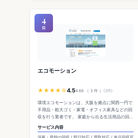
4
位
エコモーション
★★★★☆
4.5
4.66 （ 3 件 ）
(3件)
環境エコモーションは、大阪を拠点に関西一円で
不用品・粗大ゴミ・家電・オフィス家具などの回
収を行う業者です。 家庭から出る生活用品の回収
はもちろん、事務所・店舗の移転や閉店時の大量
サービス内容
回収にも対応。 再利用・再資源化を重視し、リサ
深夜・早朝の回収 / 即日対応 / 買取対応 / 単品回収可
イクルによる処分コスト削減を実現しています。