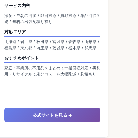
はもちろん、事務所・店舗の移転や閉店時の大量
サービス内容
回収にも対応。 再利用・再資源化を重視し、リサ
深夜・早朝の回収 / 即日対応 / 買取対応 / 単品回収可
イクルによる処分コスト削減を実現しています。
能 / 無料の出張見積り有り
対応エリア
北海道 / 岩手県 / 秋田県 / 宮城県 / 青森県 / 山形県 /
福島県 / 東京都 / 埼玉県 / 茨城県 / 栃木県 / 群馬県 /
神奈川県 / 千葉県 / 新潟県 / 富山県 / 石川県 / 福井県
おすすめポイント
/ 山梨県 / 長野県 / 岐阜県 / 静岡県 / 愛知県 / 大阪府
/ 京都府 / 滋賀県 / 兵庫県 / 奈良県 / 三重県 / 和歌山
家庭・事業所の不用品をまとめて一括回収対応 / 再利
県 / 岡山県 / 広島県 / 島根県 / 鳥取県 / 山口県 / 香川
用・リサイクルで処分コストを大幅削減 / 見積もり後
県 / 愛媛県 / 高知県 / 徳島県 / 熊本県 / 宮崎県 / 佐賀
の追加料金なしで安心明朗会計
県 / 福岡県 / 鹿児島県 / 沖縄県 / 大分県 / 長崎県
公式サイトを見る →