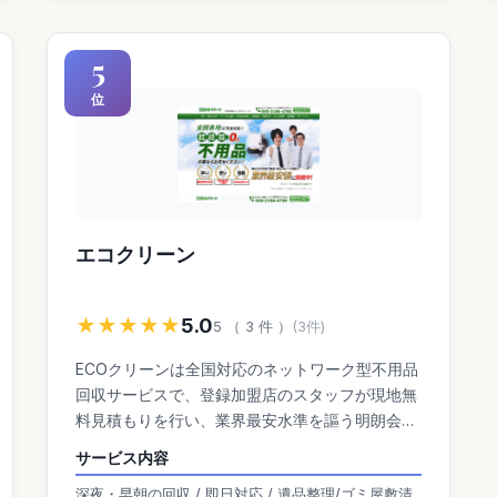
5
位
エコクリーン
★★★★★
5.0
5 （ 3 件 ）
(3件)
ECOクリーンは全国対応のネットワーク型不用品
回収サービスで、登録加盟店のスタッフが現地無
料見積もりを行い、業界最安水準を謳う明朗会計
を特徴としています。 出張費や見積もり、キャン
サービス内容
セル料無料です。365日24時間体制で対応可能
深夜・早朝の回収 / 即日対応 / 遺品整理/ゴミ屋敷清
で、ゴミ屋敷・遺品整理・オフィス片付けまで幅