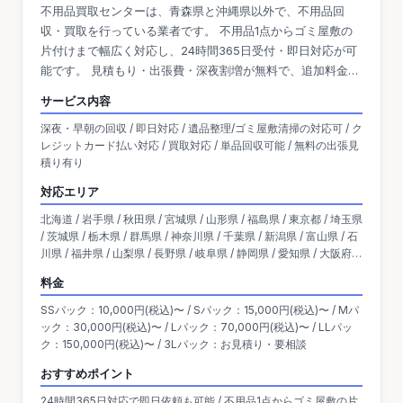
不用品買取センターは、青森県と沖縄県以外で、不用品回
収・買取を行っている業者です。 不用品1点からゴミ屋敷の
片付けまで幅広く対応し、24時間365日受付・即日対応が可
能です。 見積もり・出張費・深夜割増が無料で、追加料金の
心配もありません。 柔軟なサービス体制が整っており、引っ
サービス内容
越しや遺品整理、急な片付けなどにも迅速に対応していま
深夜・早朝の回収 / 即日対応 / 遺品整理/ゴミ屋敷清掃の対応可 / ク
す。
レジットカード払い対応 / 買取対応 / 単品回収可能 / 無料の出張見
積り有り
対応エリア
北海道 / 岩手県 / 秋田県 / 宮城県 / 山形県 / 福島県 / 東京都 / 埼玉県
/ 茨城県 / 栃木県 / 群馬県 / 神奈川県 / 千葉県 / 新潟県 / 富山県 / 石
川県 / 福井県 / 山梨県 / 長野県 / 岐阜県 / 静岡県 / 愛知県 / 大阪府 /
京都府 / 滋賀県 / 兵庫県 / 奈良県 / 三重県 / 和歌山県 / 岡山県 / 広島
料金
県 / 島根県 / 鳥取県 / 山口県 / 香川県 / 愛媛県 / 高知県 / 徳島県 / 熊
本県 / 宮崎県 / 佐賀県 / 福岡県 / 鹿児島県 / 沖縄県 / 大分県 / 長崎県
SSパック：10,000円(税込)〜 / Sパック：15,000円(税込)〜 / Mパ
ック：30,000円(税込)〜 / Lパック：70,000円(税込)〜 / LLパッ
ク：150,000円(税込)〜 / 3Lパック：お見積り・要相談
おすすめポイント
24時間365日対応で即日依頼も可能 / 不用品1点からゴミ屋敷の片