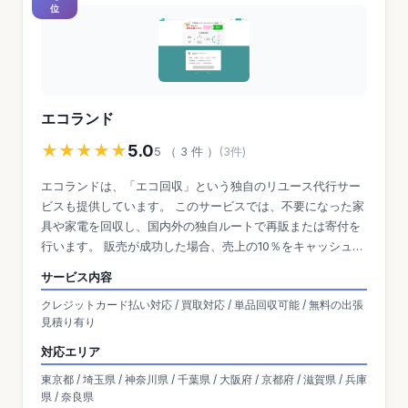
位
エコランド
★★★★★
5.0
5 （ 3 件 ）
(3件)
エコランドは、「エコ回収」という独自のリユース代行サー
ビスも提供しています。 このサービスでは、不要になった家
具や家電を回収し、国内外の独自ルートで再販または寄付を
行います。 販売が成功した場合、売上の10％をキャッシュバ
ックまたは寄付として選択可能です。 また、重い家具や家電
サービス内容
の搬出もスタッフが対応するため、利用者の負担が少なく、
クレジットカード払い対応 / 買取対応 / 単品回収可能 / 無料の出張
環境にも配慮したサービスを提供しています。
見積り有り
対応エリア
東京都 / 埼玉県 / 神奈川県 / 千葉県 / 大阪府 / 京都府 / 滋賀県 / 兵庫
県 / 奈良県