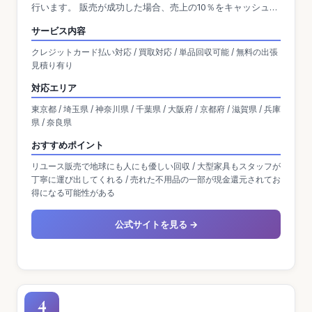
行います。 販売が成功した場合、売上の10％をキャッシュバ
ックまたは寄付として選択可能です。 また、重い家具や家電
サービス内容
の搬出もスタッフが対応するため、利用者の負担が少なく、
クレジットカード払い対応 / 買取対応 / 単品回収可能 / 無料の出張
環境にも配慮したサービスを提供しています。
見積り有り
対応エリア
東京都 / 埼玉県 / 神奈川県 / 千葉県 / 大阪府 / 京都府 / 滋賀県 / 兵庫
県 / 奈良県
おすすめポイント
リユース販売で地球にも人にも優しい回収 / 大型家具もスタッフが
丁寧に運び出してくれる / 売れた不用品の一部が現金還元されてお
得になる可能性がある
公式サイトを見る →
4