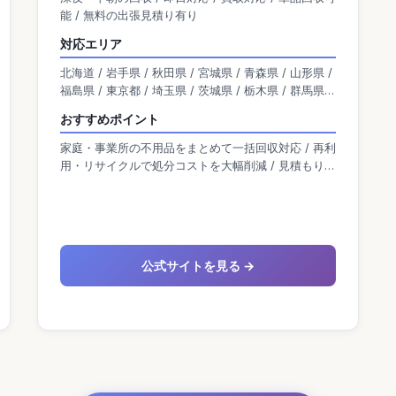
能 / 無料の出張見積り有り
対応エリア
北海道 / 岩手県 / 秋田県 / 宮城県 / 青森県 / 山形県 /
福島県 / 東京都 / 埼玉県 / 茨城県 / 栃木県 / 群馬県 /
神奈川県 / 千葉県 / 新潟県 / 富山県 / 石川県 / 福井県
おすすめポイント
/ 山梨県 / 長野県 / 岐阜県 / 静岡県 / 愛知県 / 大阪府
/ 京都府 / 滋賀県 / 兵庫県 / 奈良県 / 三重県 / 和歌山
家庭・事業所の不用品をまとめて一括回収対応 / 再利
県 / 岡山県 / 広島県 / 島根県 / 鳥取県 / 山口県 / 香川
用・リサイクルで処分コストを大幅削減 / 見積もり後
県 / 愛媛県 / 高知県 / 徳島県 / 熊本県 / 宮崎県 / 佐賀
の追加料金なしで安心明朗会計
県 / 福岡県 / 鹿児島県 / 沖縄県 / 大分県 / 長崎県
公式サイトを見る →