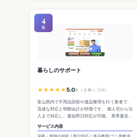
4
位
暮らしのサポート
★★★★★
5.0
5 （ 2 件 ）
(2件)
富山県内で不用品回収や遺品整理を行う業者で、
迅速な対応と明朗会計が特徴です。 個人宅から法
人まで対応し、最短即日対応が可能。 業界最安値
を目指しており、買取サービスもあるため、回収
サービス内容
費用を抑えながら効率的に不用品処分ができま
深夜・早朝の回収 / 即日対応 / 遺品整理/ゴミ屋敷清
す。 土日祝日や夜間対応もあり、幅広いニーズに