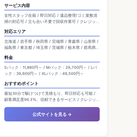
で、事前見積もり無料、追加費用なし、出張費無
サービス内容
料、キャンセル無料などのサービスが特徴です。
女性スタッフ在籍 / 即日対応 / 遺品整理/ゴミ屋敷清
また、買取も同時に行い、プライバシー保護や高
掃の対応可 / 立ち合い不要で回収作業可 / クレジット
い顧客満足度を誇っています。 自社の買取ノウハ
カード払い対応 / 買取対応 / 単品回収可能 / 無料の出
ウを生かし、買取おすすめ比較の窓口の運営も行
対応エリア
張見積り有り
っています。 奈良県の方は、出張買取の窓口｜リ
北海道 / 岩手県 / 秋田県 / 宮城県 / 青森県 / 山形県 /
サイクルショップが高価買取をご覧ください。
福島県 / 東京都 / 埼玉県 / 茨城県 / 栃木県 / 群馬県 /
神奈川県 / 千葉県 / 新潟県 / 富山県 / 石川県 / 福井県
料金
/ 山梨県 / 長野県 / 岐阜県 / 静岡県 / 愛知県 / 大阪府
/ 京都府 / 滋賀県 / 兵庫県 / 奈良県 / 三重県 / 和歌山
Sパック：11,880円～ / Mパック：29,700円～ / Lパ
県 / 岡山県 / 広島県 / 島根県 / 鳥取県 / 山口県 / 香川
ック：39,600円～ / XLパック：49,500円～
県 / 愛媛県 / 高知県 / 徳島県 / 熊本県 / 宮崎県 / 佐賀
おすすめポイント
県 / 福岡県 / 鹿児島県 / 沖縄県 / 大分県 / 長崎県
最短30分で駆けつけて見積もり、即日対応も可能 /
顧客満足度96.3%、信頼できるサービス / クレジッ
トカード、現金、電子マネー、振込
公式サイトを見る →