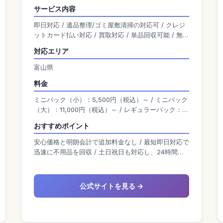
可能です。 また、24時間365日の受付に加え、土
サービス内容
日祝日も対応しているため、利用者の都合に合わ
即日対応 / 遺品整理/ゴミ屋敷清掃の対応可 / クレジ
せて回収を依頼できる点も好評です。 買取サービ
ットカード払い対応 / 買取対応 / 単品回収可能 / 無料
スもあり、回収費用を抑えられることも魅力の一
の出張見積り有り
つです。
対応エリア
富山県
料金
ミニパック（小）：5,500円（税込）～ / ミニパック
（大）：11,000円（税込）～ / レギュラーパック：
16,500円（税込）～ / ファミリーパック（小）：
おすすめポイント
33,000円（税込）～ / ファミリーパック（大）：
55,000円（税込）～
安心価格と明朗会計で追加料金なし / 最短即日対応で
迅速に不用品を回収 / 土日祝日も対応し、24時間
365日受付可能
公式サイトを見る →