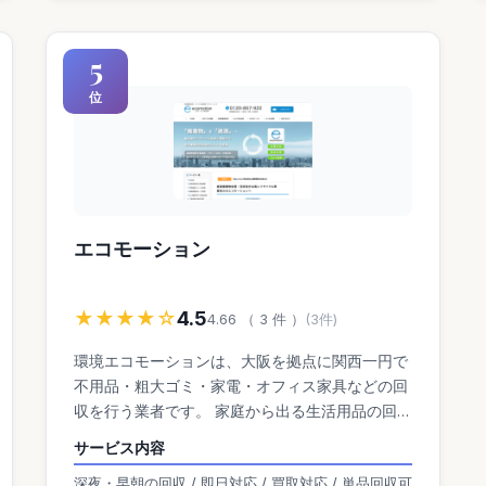
5
位
エコモーション
★★★★☆
4.5
4.66 （ 3 件 ）
(3件)
環境エコモーションは、大阪を拠点に関西一円で
不用品・粗大ゴミ・家電・オフィス家具などの回
収を行う業者です。 家庭から出る生活用品の回収
はもちろん、事務所・店舗の移転や閉店時の大量
サービス内容
回収にも対応。 再利用・再資源化を重視し、リサ
深夜・早朝の回収 / 即日対応 / 買取対応 / 単品回収可
イクルによる処分コスト削減を実現しています。