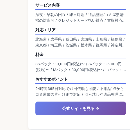
時間365日受付・即日対応が可能です。 見積も
サービス内容
り・出張費・深夜割増が無料で、追加料金の心配
深夜・早朝の回収 / 即日対応 / 遺品整理/ゴミ屋敷清
もありません。 柔軟なサービス体制が整ってお
掃の対応可 / クレジットカード払い対応 / 買取対応 /
り、引っ越しや遺品整理、急な片付けなどにも迅
単品回収可能 / 無料の出張見積り有り
速に対応しています。
対応エリア
北海道 / 岩手県 / 秋田県 / 宮城県 / 山形県 / 福島県 /
東京都 / 埼玉県 / 茨城県 / 栃木県 / 群馬県 / 神奈川県
/ 千葉県 / 新潟県 / 富山県 / 石川県 / 福井県 / 山梨県
料金
/ 長野県 / 岐阜県 / 静岡県 / 愛知県 / 大阪府 / 京都府
/ 滋賀県 / 兵庫県 / 奈良県 / 三重県 / 和歌山県 / 岡山
SSパック：10,000円(税込)〜 / Sパック：15,000円
県 / 広島県 / 島根県 / 鳥取県 / 山口県 / 香川県 / 愛媛
(税込)〜 / Mパック：30,000円(税込)〜 / Lパック：
県 / 高知県 / 徳島県 / 熊本県 / 宮崎県 / 佐賀県 / 福岡
70,000円(税込)〜 / LLパック：150,000円(税込)〜 /
おすすめポイント
県 / 鹿児島県 / 沖縄県 / 大分県 / 長崎県
3Lパック：お見積り・要相談
24時間365日対応で即日依頼も可能 / 不用品1点から
ゴミ屋敷の片付けまで対応 / 引っ越しや遺品整理にも
柔軟に対応
公式サイトを見る →