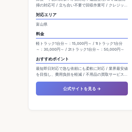
掃の対応可 / 立ち合い不要で回収作業可 / クレジット
応える便利なサービスを提供しています。
カード払い対応 / 買取対応 / 単品回収可能 / 無料の出
対応エリア
張見積り有り
富山県
料金
軽トラック1台分～：15,000円～ / 1tトラック1台分
～：30,000円～ / 2tトラック1台分～：50,000円～
おすすめポイント
最短即日対応で急な依頼にも柔軟に対応 / 業界最安値
を目指し、費用負担を軽減 / 不用品の買取サービスで
お得に処分可能
公式サイトを見る →