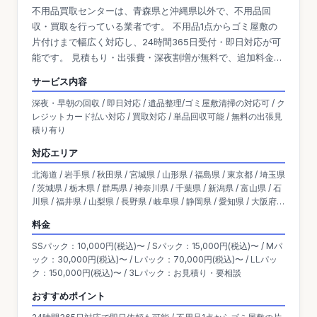
不用品買取センターは、青森県と沖縄県以外で、不用品回
収・買取を行っている業者です。 不用品1点からゴミ屋敷の
片付けまで幅広く対応し、24時間365日受付・即日対応が可
能です。 見積もり・出張費・深夜割増が無料で、追加料金の
心配もありません。 柔軟なサービス体制が整っており、引っ
サービス内容
越しや遺品整理、急な片付けなどにも迅速に対応していま
深夜・早朝の回収 / 即日対応 / 遺品整理/ゴミ屋敷清掃の対応可 / ク
す。
レジットカード払い対応 / 買取対応 / 単品回収可能 / 無料の出張見
積り有り
対応エリア
北海道 / 岩手県 / 秋田県 / 宮城県 / 山形県 / 福島県 / 東京都 / 埼玉県
/ 茨城県 / 栃木県 / 群馬県 / 神奈川県 / 千葉県 / 新潟県 / 富山県 / 石
川県 / 福井県 / 山梨県 / 長野県 / 岐阜県 / 静岡県 / 愛知県 / 大阪府 /
京都府 / 滋賀県 / 兵庫県 / 奈良県 / 三重県 / 和歌山県 / 岡山県 / 広島
料金
県 / 島根県 / 鳥取県 / 山口県 / 香川県 / 愛媛県 / 高知県 / 徳島県 / 熊
本県 / 宮崎県 / 佐賀県 / 福岡県 / 鹿児島県 / 沖縄県 / 大分県 / 長崎県
SSパック：10,000円(税込)〜 / Sパック：15,000円(税込)〜 / Mパ
ック：30,000円(税込)〜 / Lパック：70,000円(税込)〜 / LLパッ
ク：150,000円(税込)〜 / 3Lパック：お見積り・要相談
おすすめポイント