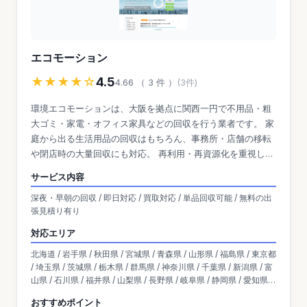
エコモーション
★★★★☆
4.5
4.66 （ 3 件 ）
(3件)
環境エコモーションは、大阪を拠点に関西一円で不用品・粗
大ゴミ・家電・オフィス家具などの回収を行う業者です。 家
庭から出る生活用品の回収はもちろん、事務所・店舗の移転
や閉店時の大量回収にも対応。 再利用・再資源化を重視し、
リサイクルによる処分コスト削減を実現しています。
サービス内容
深夜・早朝の回収 / 即日対応 / 買取対応 / 単品回収可能 / 無料の出
張見積り有り
対応エリア
北海道 / 岩手県 / 秋田県 / 宮城県 / 青森県 / 山形県 / 福島県 / 東京都
/ 埼玉県 / 茨城県 / 栃木県 / 群馬県 / 神奈川県 / 千葉県 / 新潟県 / 富
山県 / 石川県 / 福井県 / 山梨県 / 長野県 / 岐阜県 / 静岡県 / 愛知県 /
大阪府 / 京都府 / 滋賀県 / 兵庫県 / 奈良県 / 三重県 / 和歌山県 / 岡山
おすすめポイント
県 / 広島県 / 島根県 / 鳥取県 / 山口県 / 香川県 / 愛媛県 / 高知県 / 徳