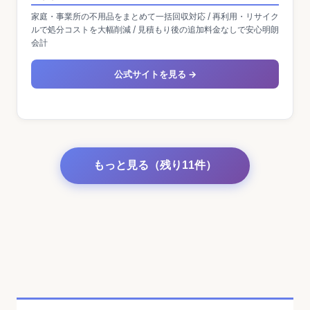
島県 / 熊本県 / 宮崎県 / 佐賀県 / 福岡県 / 鹿児島県 / 沖縄県 / 大分県
家庭・事業所の不用品をまとめて一括回収対応 / 再利用・リサイク
/ 長崎県
ルで処分コストを大幅削減 / 見積もり後の追加料金なしで安心明朗
会計
公式サイトを見る →
もっと見る（残り11件）