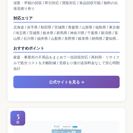
深夜・早朝の回収 / 即日対応 / 買取対応 / 単品回収可能 / 無料の出
張見積り有り
対応エリア
北海道 / 岩手県 / 秋田県 / 宮城県 / 青森県 / 山形県 / 福島県 / 東京都
/ 埼玉県 / 茨城県 / 栃木県 / 群馬県 / 神奈川県 / 千葉県 / 新潟県 / 富
山県 / 石川県 / 福井県 / 山梨県 / 長野県 / 岐阜県 / 静岡県 / 愛知県 /
大阪府 / 京都府 / 滋賀県 / 兵庫県 / 奈良県 / 三重県 / 和歌山県 / 岡山
おすすめポイント
県 / 広島県 / 島根県 / 鳥取県 / 山口県 / 香川県 / 愛媛県 / 高知県 / 徳
島県 / 熊本県 / 宮崎県 / 佐賀県 / 福岡県 / 鹿児島県 / 沖縄県 / 大分県
家庭・事業所の不用品をまとめて一括回収対応 / 再利用・リサイク
/ 長崎県
ルで処分コストを大幅削減 / 見積もり後の追加料金なしで安心明朗
会計
公式サイトを見る →
5
位