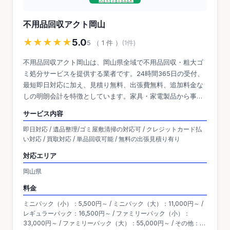
不用品回収アクト岡山
★★★★★
5.0
5 （ 1 件 ）
(1件)
不用品回収アクト岡山は、岡山県全域で不用品回収・粗大ゴ
ミ処分サービスを提供する業者です。24時間365日の受付、
最短即日対応に加え、見積り無料、出張費無料、追加料金な
しの明朗会計を特徴としています。家具・家電製品から事業
系ゴミまで幅広い品目に対応し、回収した不用品の80%以上
サービス内容
をリサイクル・リユースすることで低価格を実現。現金だけ
即日対応 / 遺品整理/ゴミ屋敷清掃の対応可 / クレジットカード払
ではなく、クレジットカードやスマホ決済（PayPay）も利用
い対応 / 買取対応 / 単品回収可能 / 無料の出張見積り有り
可能です。
対応エリア
岡山県
料金
ミニパック（小）：5,500円～ / ミニパック（大）：11,000円～ /
レギュラーパック：16,500円～ / ファミリーパック（小）：
33,000円～ / ファミリーパック（大）：55,000円～ / その他：要