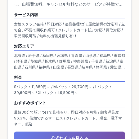
し、出張費無料、キャンセル無料などのサービスが特徴で
す。 また、買取も同時に行い、プライバシー保護や高い顧客
サービス内容
満足度を誇っています。 自社の買取ノウハウを生かし、買取
女性スタッフ在籍 / 即日対応 / 遺品整理/ゴミ屋敷清掃の対応可 / 立
おすすめ比較の窓口の運営も行っています。 奈良県の方は、
ち合い不要で回収作業可 / クレジットカード払い対応 / 買取対応 /
出張買取の窓口｜リサイクルショップが高価買取をご覧くだ
単品回収可能 / 無料の出張見積り有り
さい。
対応エリア
北海道 / 岩手県 / 秋田県 / 宮城県 / 青森県 / 山形県 / 福島県 / 東京都
/ 埼玉県 / 茨城県 / 栃木県 / 群馬県 / 神奈川県 / 千葉県 / 新潟県 / 富
山県 / 石川県 / 福井県 / 山梨県 / 長野県 / 岐阜県 / 静岡県 / 愛知県 /
大阪府 / 京都府 / 滋賀県 / 兵庫県 / 奈良県 / 三重県 / 和歌山県 / 岡山
料金
県 / 広島県 / 島根県 / 鳥取県 / 山口県 / 香川県 / 愛媛県 / 高知県 / 徳
島県 / 熊本県 / 宮崎県 / 佐賀県 / 福岡県 / 鹿児島県 / 沖縄県 / 大分県
Sパック：11,880円～ / Mパック：29,700円～ / Lパック：
/ 長崎県
39,600円～ / XLパック：49,500円～
おすすめポイント
最短30分で駆けつけて見積もり、即日対応も可能 / 顧客満足度
96.3%、信頼できるサービス / クレジットカード、現金、電子マ
ネー、振込
公式サイトを見る →