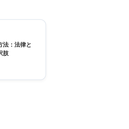
方法：法律と
択肢